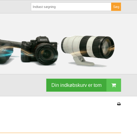
Søg
Din indkøbskurv er tom