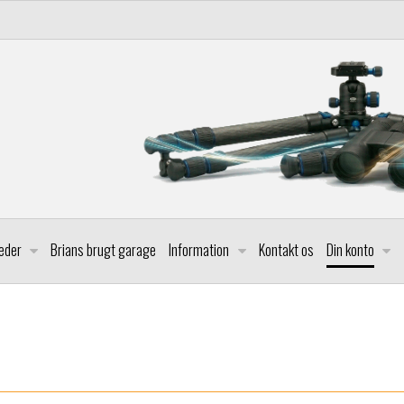
leder
Brians brugt garage
Information
Kontakt os
Din konto