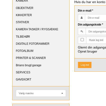
KAMERA
Hvis du har en konto
OBJEKTIVER
Din e-mail
*
KIKKERTER
STATIVER
Din adgangskode
*
KAMERA TASKER / RYGSÆKKE
TILBEHØR
Husk log ind
DIGITALE FOTORAMMER
Glemt din adgang
FOTOALBUM
Opret bruger
PRINTER & SCANNER
Log ind
Brians brugt garage
SERVICES
GAVEKORT