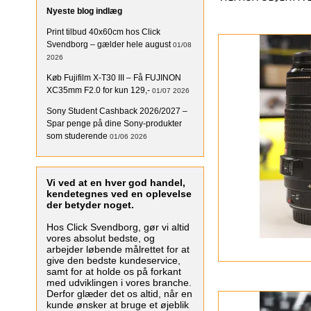
Nyeste blog indlæg
Print tilbud 40x60cm hos Click
Svendborg – gælder hele august
01/08
2026
Køb Fujifilm X-T30 III – Få FUJINON
XC35mm F2.0 for kun 129,-
01/07 2026
Sony Student Cashback 2026/2027 –
Spar penge på dine Sony-produkter
som studerende
01/06 2026
Vi ved at en hver god handel,
kendetegnes ved en oplevelse
der betyder noget.
Hos Click Svendborg, gør vi altid
vores absolut bedste, og
arbejder løbende målrettet for at
give den bedste kundeservice,
samt for at holde os på forkant
med udviklingen i vores branche.
Derfor glæder det os altid, når en
kunde ønsker at bruge et øjeblik