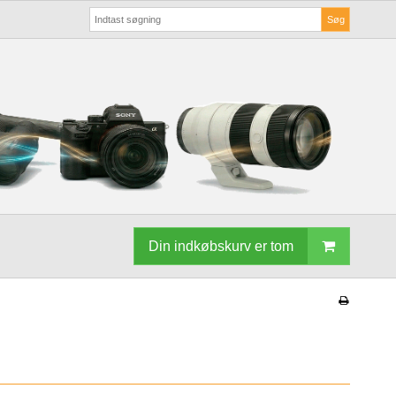
Søg
Din indkøbskurv er tom