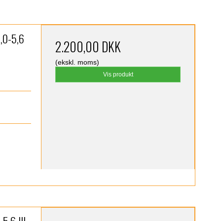
,0-5,6
2.200,00 DKK
(ekskl. moms)
Vis produkt
)
5.6 III