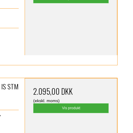
)
6 IS STM
2.095,00 DKK
(ekskl. moms)
Vis produkt
7