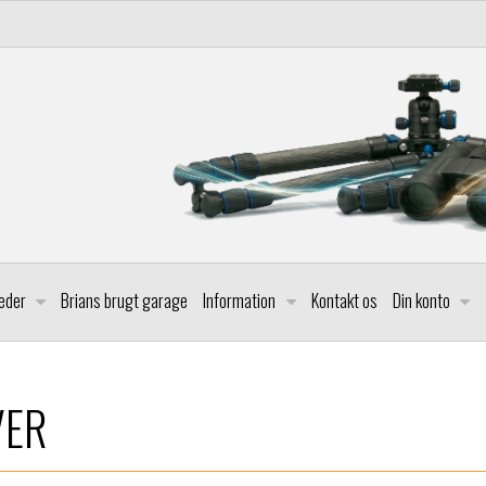
leder
Brians brugt garage
Information
Kontakt os
Din konto
VER