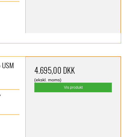
5 USM
4.695,00 DKK
(ekskl. moms)
Vis produkt
7