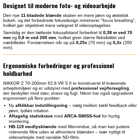
Designet til moderne foto- og videoarbejde
Den nye
11‑bladede blænde
skaber en mere jævn og æstetisk
bokeh, og det forbedrede fokusdesign minimerer "focus breathing",
hvilket gør objektivet mere velegnet til videooptagelser.
Samtidig er den tætteste fokusafstand forbedret til
0,38 m ved 70
mm
og
0,8 m ved 200 mm
, hvilket giver større fleksibilitet ved
nærbilleder. Forstørrelsen når op på
0,25x
(70 mm) og
0,3x
(200
mm).
Ergonomiske forbedringer og professionel
holdbarhed
NIKKOR Z 70-200mm f/2.8 VR S II er konstrueret til krævende
arbejdsmiljøer og er udstyret med
professionel vejrforsegling
,
der beskytter mod støv, snavs og fugt. Nikon har også opgraderet
ergonomien på flere punkter:
Ny
afklikbar indstillingsring
– vælg mellem taktil feedback eller
jævn, lydløs rotation.
Aftagelig stativkrave
med
ARCA-SWISS‑fod
for hurtig
montering.
HB-119 modlysblænde
med filtervindue, så man kan justere
roterende filtre uden at afmontere blænden – især nyttigt til
videoarbejde med variable ND‑filtre.