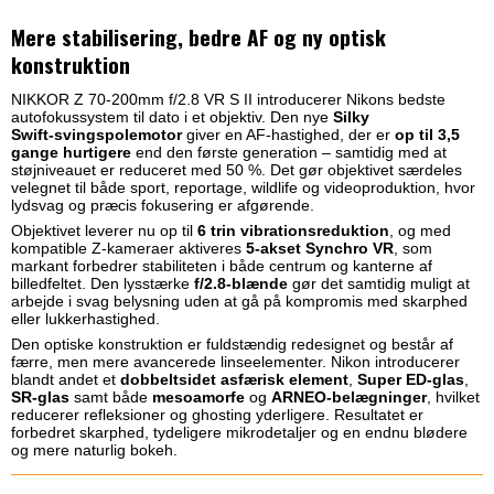
Mere stabilisering, bedre AF og ny optisk
konstruktion
NIKKOR Z 70-200mm f/2.8 VR S II introducerer Nikons bedste
autofokussystem til dato i et objektiv. Den nye
Silky
Swift‑svingspolemotor
giver en AF-hastighed, der er
op til 3,5
gange hurtigere
end den første generation – samtidig med at
støjniveauet er reduceret med 50 %. Det gør objektivet særdeles
velegnet til både sport, reportage, wildlife og videoproduktion, hvor
lydsvag og præcis fokusering er afgørende.
Objektivet leverer nu op til
6 trin vibrationsreduktion
, og med
kompatible Z‑kameraer aktiveres
5‑akset Synchro VR
, som
markant forbedrer stabiliteten i både centrum og kanterne af
billedfeltet. Den lysstærke
f/2.8-blænde
gør det samtidig muligt at
arbejde i svag belysning uden at gå på kompromis med skarphed
eller lukkerhastighed.
Den optiske konstruktion er fuldstændig redesignet og består af
færre, men mere avancerede linseelementer. Nikon introducerer
blandt andet et
dobbeltsidet asfærisk element
,
Super ED‑glas
,
SR‑glas
samt både
mesoamorfe
og
ARNEO‑belægninger
, hvilket
reducerer refleksioner og ghosting yderligere. Resultatet er
forbedret skarphed, tydeligere mikrodetaljer og en endnu blødere
og mere naturlig bokeh.