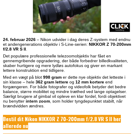
24. februar 2026
– Nikon udvider i dag deres Z‑system med endnu
et andengenerations objektiv i S‑Line‑serien:
NIKKOR Z 70-200mm
f/2.8 VR S II
.
Det populære professionelle telezoomobjektiv har fået en
gennemgribende opgradering, der både forbedrer billedkvaliteten,
skaber hurtigere og mere lydløs autofokus og giver en markant
lettere konstruktion end tidligere.
Med en vægt på blot
998 gram
er dette nye objektiv det letteste i
sin klasse – hele
362 gram lettere
og
12 mm kortere
end
forgængeren. For både fotografer og videofolk betyder det bedre
balance, større mobilitet og mindre træthed ved lange optagelser.
Særligt brugere af gimbal vil opleve en klar fordel, fordi objektivet
nu benytter
intern zoom
, som holder tyngdepunktet stabilt, når
brændvidden ændres.
Bestil dit Nikon NIKKOR Z 70-200mm f/2.8 VR S II her
allerede nu