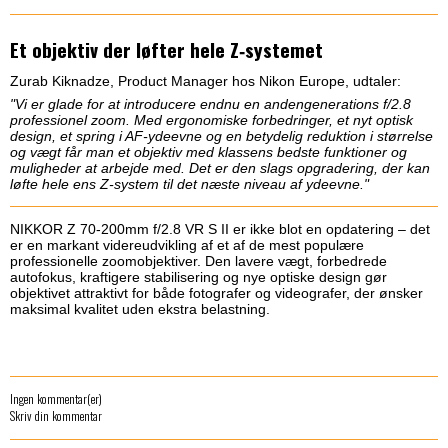
Et objektiv der løfter hele Z‑systemet
Zurab Kiknadze, Product Manager hos Nikon Europe, udtaler:
"Vi er glade for at introducere endnu en andengenerations f/2.8
professionel zoom. Med ergonomiske forbedringer, et nyt optisk
design, et spring i AF‑ydeevne og en betydelig reduktion i størrelse
og vægt får man et objektiv med klassens bedste funktioner og
muligheder at arbejde med. Det er den slags opgradering, der kan
løfte hele ens Z‑system til det næste niveau af ydeevne."
NIKKOR Z 70-200mm f/2.8 VR S II er ikke blot en opdatering – det
er en markant videreudvikling af et af de mest populære
professionelle zoomobjektiver. Den lavere vægt, forbedrede
autofokus, kraftigere stabilisering og nye optiske design gør
objektivet attraktivt for både fotografer og videografer, der ønsker
maksimal kvalitet uden ekstra belastning.
Ingen kommentar(er)
Skriv din kommentar