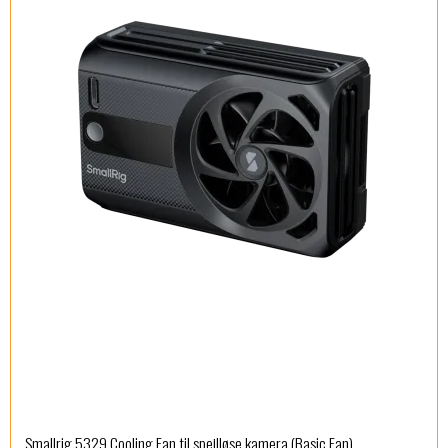
Smallrig 5329 Cooling Fan til spejlløse kamera (Basic Fan)