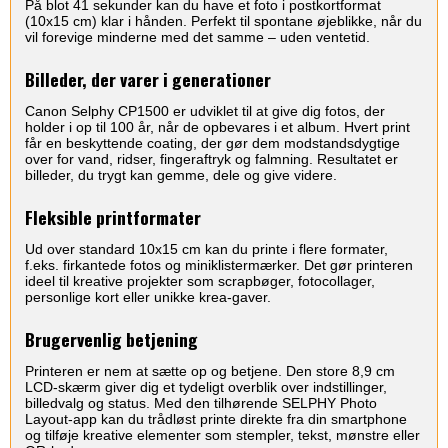
På blot 41 sekunder kan du have et foto i postkortformat
(10x15 cm) klar i hånden. Perfekt til spontane øjeblikke, når du
vil forevige minderne med det samme – uden ventetid.
Billeder, der varer i generationer
Canon Selphy CP1500 er udviklet til at give dig fotos, der
holder i op til 100 år, når de opbevares i et album. Hvert print
får en beskyttende coating, der gør dem modstandsdygtige
over for vand, ridser, fingeraftryk og falmning. Resultatet er
billeder, du trygt kan gemme, dele og give videre.
Fleksible printformater
Ud over standard 10x15 cm kan du printe i flere formater,
f.eks. firkantede fotos og miniklistermærker. Det gør printeren
ideel til kreative projekter som scrapbøger, fotocollager,
personlige kort eller unikke krea-gaver.
Brugervenlig betjening
Printeren er nem at sætte op og betjene. Den store 8,9 cm
LCD-skærm giver dig et tydeligt overblik over indstillinger,
billedvalg og status. Med den tilhørende SELPHY Photo
Layout-app kan du trådløst printe direkte fra din smartphone
og tilføje kreative elementer som stempler, tekst, mønstre eller