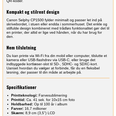
QR-koder.
Kompakt og stilrent design
Canon Selphy CP1500 fylder minimalt og passer let ind på
skrivebordet, i stuen eller endda i sommerhuset. Det enkle og
stilfulde design kombineret med trådløs funktionalitet gør det til
en printer, der altid er lige ved hånden, når du har brug for
den.
Nem tilslutning
Du kan printe via Wi-Fi fra din mobil eller computer, tilslutte et
kamera eller USB-flashdrev via USB-C, eller bruge det
indbyggede kortlæser-slot til SD-, SDHC- og SDXC-kort.
Uanset hvordan du vælger at forbinde, får du en fleksibel
løsning, der passer til din måde at arbejde på.
Specifikationer
Printteknologi:
Farvesublimering
Printtid:
Ca. 41 sek. for 10x15 cm foto
Holdbarhed:
Op til 100 år i album
Farver:
16,7 millioner
Skærm:
8,9 cm (3,5”) LCD