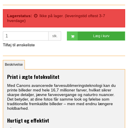
Lagerstatus:
Ikke på lager. (leveringstid oftest 3-7
hverdage)
stk.
Læg i kurv
Tilføj til ønskeliste
Beskrivelse
Print i ægte fotokvalitet
Med Canons avancerede farvesublimeringsteknologi kan du
printe billeder med hele 16,7 millioner farver, hvilket sikrer
skarpe detaljer, jævne farveovergange og naturtro nuancer.
Det betyder, at dine fotos får samme look og følelse som
traditionelle fremkaldte billeder – men med endnu længere
holdbarhed.
Hurtigt og effektivt