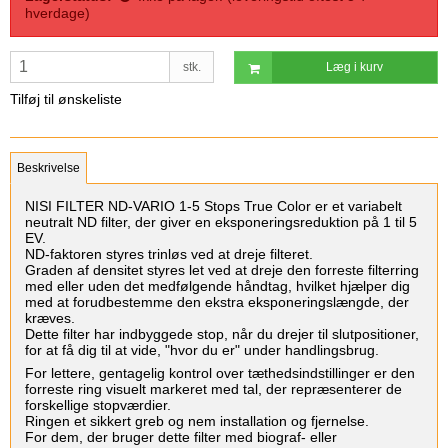
hverdage)
stk.
Læg i kurv
Tilføj til ønskeliste
Beskrivelse
‎NISI FILTER ND-VARIO 1-5 Stops True Color‎‎ er et variabelt
neutralt ND filter, der giver en eksponeringsreduktion på 1 til 5
EV. ‎
ND-faktoren styres trinløs ved at dreje filteret. ‎
‎Graden af densitet styres let ved at dreje den forreste filterring
med eller uden det medfølgende håndtag, hvilket hjælper dig
med at forudbestemme den ekstra eksponeringslængde, der
kræves. ‎
‎Dette filter har indbyggede stop, når du drejer til slutpositioner,
for at få dig til at vide, "hvor du er" under handlingsbrug.‎
‎For lettere, gentagelig kontrol over tæthedsindstillinger er den
forreste ring visuelt markeret med tal, der repræsenterer de
forskellige stopværdier.
Ringen et sikkert greb og nem installation og fjernelse. ‎
‎For dem, der bruger dette filter med biograf- eller