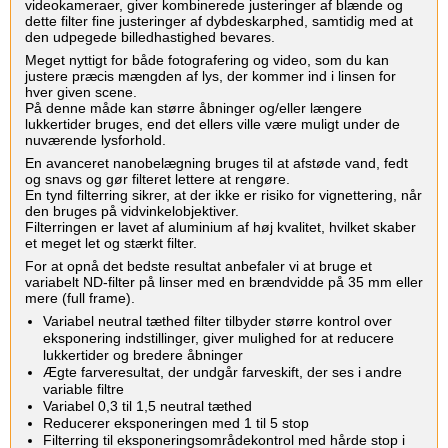
videokameraer, giver kombinerede justeringer af blænde og
dette filter fine justeringer af dybdeskarphed, samtidig med at
den udpegede billedhastighed bevares.‎
‎Meget nyttigt for både fotografering og video, som du kan
justere præcis mængden af lys, der kommer ind i linsen for
hver given scene. ‎
På denne måde kan større åbninger og/eller længere
lukkertider bruges, end det ellers ville være muligt under de
nuværende lysforhold.‎
‎En avanceret nanobelægning bruges til at afstøde vand, fedt
og snavs og gør filteret lettere at rengøre. ‎
En tynd filterring sikrer, at der ikke er risiko for vignettering, når
den bruges på vidvinkelobjektiver. ‎
Filterringen er lavet af aluminium af høj kvalitet, hvilket skaber
et meget let og stærkt filter.‎
‎For at opnå det bedste resultat anbefaler vi at bruge et
variabelt ND-filter på linser med en brændvidde på 35 mm eller
mere (full frame).‎
‎Variabel neutral tæthed filter tilbyder større kontrol over
eksponering indstillinger, giver mulighed for at reducere
lukkertider og bredere åbninger‎
‎Ægte farveresultat, der undgår farveskift, der ses i andre
variable filtre‎
‎Variabel 0,3 til 1,5 neutral tæthed‎
‎Reducerer eksponeringen med 1 til 5 stop‎
‎Filterring til eksponeringsområdekontrol med hårde stop i