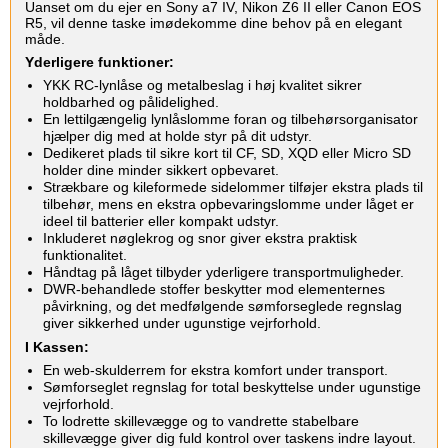
Uanset om du ejer en Sony a7 IV, Nikon Z6 II eller Canon EOS
R5, vil denne taske imødekomme dine behov på en elegant
måde.
Yderligere funktioner:
YKK RC-lynlåse og metalbeslag i høj kvalitet sikrer
holdbarhed og pålidelighed.
En lettilgængelig lynlåslomme foran og tilbehørsorganisator
hjælper dig med at holde styr på dit udstyr.
Dedikeret plads til sikre kort til CF, SD, XQD eller Micro SD
holder dine minder sikkert opbevaret.
Strækbare og kileformede sidelommer tilføjer ekstra plads til
tilbehør, mens en ekstra opbevaringslomme under låget er
ideel til batterier eller kompakt udstyr.
Inkluderet nøglekrog og snor giver ekstra praktisk
funktionalitet.
Håndtag på låget tilbyder yderligere transportmuligheder.
DWR-behandlede stoffer beskytter mod elementernes
påvirkning, og det medfølgende sømforseglede regnslag
giver sikkerhed under ugunstige vejrforhold.
I Kassen:
En web-skulderrem for ekstra komfort under transport.
Sømforseglet regnslag for total beskyttelse under ugunstige
vejrforhold.
To lodrette skillevægge og to vandrette stabelbare
skillevægge giver dig fuld kontrol over taskens indre layout.