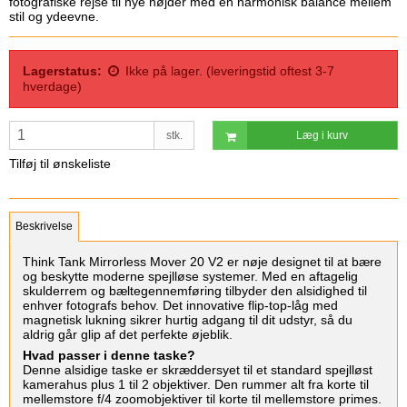
fotografiske rejse til nye højder med en harmonisk balance mellem
stil og ydeevne.
Lagerstatus:
Ikke på lager. (leveringstid oftest 3-7
hverdage)
stk.
Læg i kurv
Tilføj til ønskeliste
Beskrivelse
Think Tank Mirrorless Mover 20 V2 er nøje designet til at bære
og beskytte moderne spejlløse systemer. Med en aftagelig
skulderrem og bæltegennemføring tilbyder den alsidighed til
enhver fotografs behov. Det innovative flip-top-låg med
magnetisk lukning sikrer hurtig adgang til dit udstyr, så du
aldrig går glip af det perfekte øjeblik.
Hvad passer i denne taske?
Denne alsidige taske er skræddersyet til et standard spejlløst
kamerahus plus 1 til 2 objektiver. Den rummer alt fra korte til
mellemstore f/4 zoomobjektiver til korte til mellemstore primes.