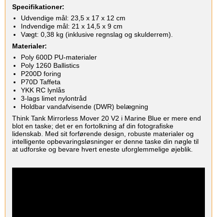
Specifikationer:
Udvendige mål: 23,5 x 17 x 12 cm
Indvendige mål: 21 x 14,5 x 9 cm
Vægt: 0,38 kg (inklusive regnslag og skulderrem).
Materialer:
Poly 600D PU-materialer
Poly 1260 Ballistics
P200D foring
P70D Taffeta
YKK RC lynlås
3-lags limet nylontråd
Holdbar vandafvisende (DWR) belægning
Think Tank Mirrorless Mover 20 V2 i Marine Blue er mere end
blot en taske; det er en fortolkning af din fotografiske
lidenskab. Med sit forførende design, robuste materialer og
intelligente opbevaringsløsninger er denne taske din nøgle til
at udforske og bevare hvert eneste uforglemmelige øjeblik.