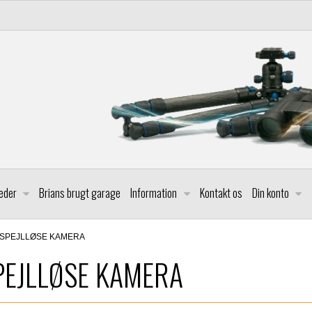
leder
Brians brugt garage
Information
Kontakt os
Din konto
 SPEJLLØSE KAMERA
PEJLLØSE KAMERA