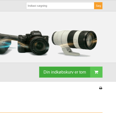
Søg
Din indkøbskurv er tom