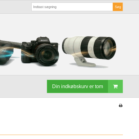
Søg
Din indkøbskurv er tom