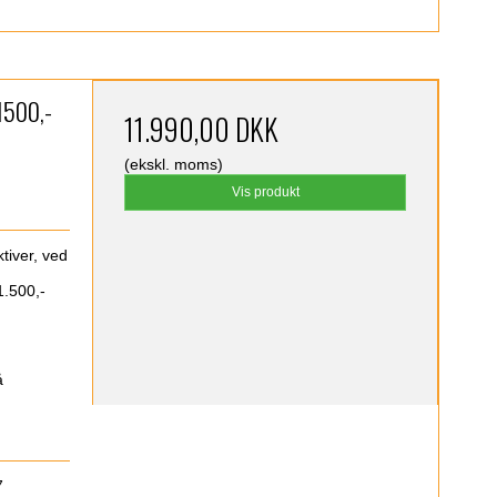
1500,-
11.990,00 DKK
(ekskl. moms)
Vis produkt
tiver, ved
1.500,-
å
7