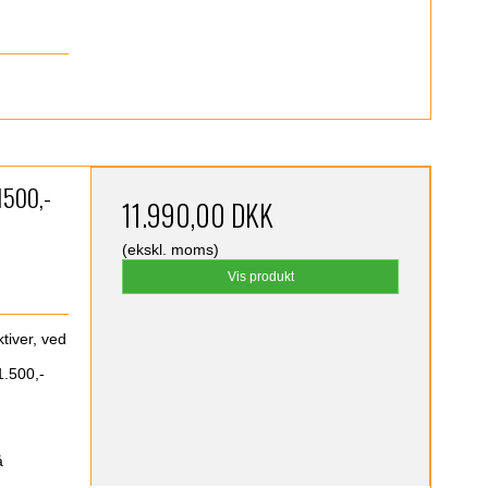
 1500,-
11.990,00 DKK
(ekskl. moms)
Vis produkt
tiver, ved
1.500,-
å