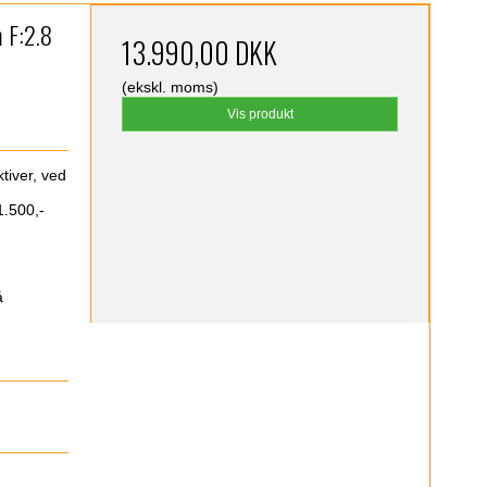
 F:2.8
13.990,00 DKK
(ekskl. moms)
Vis produkt
tiver, ved
1.500,-
å
)