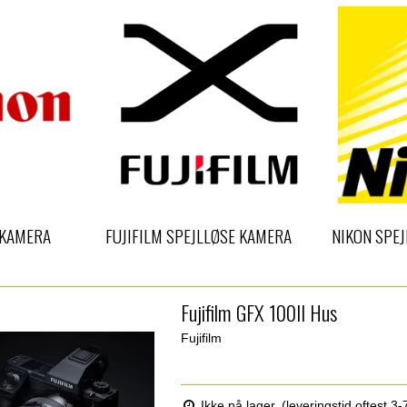
 KAMERA
FUJIFILM SPEJLLØSE KAMERA
NIKON SPE
Fujifilm GFX 100II Hus
Fujifilm
Ikke på lager. (leveringstid oftest 3-