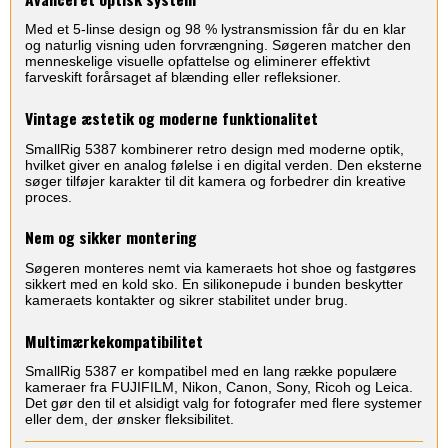
Med et 5-linse design og 98 % lystransmission får du en klar
og naturlig visning uden forvrængning. Søgeren matcher den
menneskelige visuelle opfattelse og eliminerer effektivt
farveskift forårsaget af blænding eller refleksioner.
Vintage æstetik og moderne funktionalitet
SmallRig 5387 kombinerer retro design med moderne optik,
hvilket giver en analog følelse i en digital verden. Den eksterne
søger tilføjer karakter til dit kamera og forbedrer din kreative
proces.
Nem og sikker montering
Søgeren monteres nemt via kameraets hot shoe og fastgøres
sikkert med en kold sko. En silikonepude i bunden beskytter
kameraets kontakter og sikrer stabilitet under brug.
Multimærkekompatibilitet
SmallRig 5387 er kompatibel med en lang række populære
kameraer fra FUJIFILM, Nikon, Canon, Sony, Ricoh og Leica.
Det gør den til et alsidigt valg for fotografer med flere systemer
eller dem, der ønsker fleksibilitet.