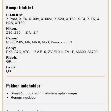
Kompatibilitet
FUJIFILM:
X-Pro3, X-E4, X100V, X100VI, X-S20, X-T30, X-T4, X-T5, X-
H2S, X-T50
Nikon:
Z30, Z50 II, Z fc, Z f
Canon:
R50, R50V, M6, M6 II, M50, Powershot V1
Sony:
FX3, A7C, A7C II, ZV-E10, ZV-E10 II, ZV-1F, A6600, A6700
Ricoh:
GR III
Leica:
Q3
Pakken indeholder
SmallRig 5387 28mm ekstern optisk søger
Rengøringsklud