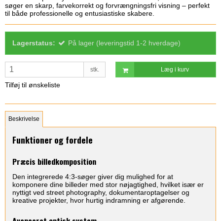
søger en skarp, farvekorrekt og forvrængningsfri visning – perfekt
til både professionelle og entusiastiske skabere.
Lagerstatus:
På lager (leveringstid 1-2 hverdage)
stk.
Læg i kurv
Tilføj til ønskeliste
Beskrivelse
Funktioner og fordele
Præcis billedkomposition
Den integrerede 4:3-søger giver dig mulighed for at
komponere dine billeder med stor nøjagtighed, hvilket især er
nyttigt ved street photography, dokumentaroptagelser og
kreative projekter, hvor hurtig indramning er afgørende.
Avanceret optisk system