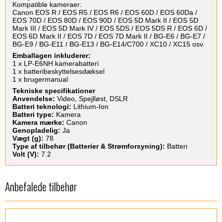
Kompatible kameraer:
Canon EOS R / EOS R5 / EOS R6 / EOS 60D / EOS 60Da /
EOS 70D / EOS 80D / EOS 90D / EOS 5D Mark II / EOS 5D
Mark III / EOS 5D Mark IV / EOS 5DS / EOS 5DS R / EOS 6D /
EOS 6D Mark II / EOS 7D / EOS 7D Mark II / BG-E6 / BG-E7 /
BG-E9 / BG-E11 / BG-E13 / BG-E14/C700 / XC10 / XC15 osv.
Emballagen inkluderer:
1 x LP-E6NH kamerabatteri
1 x batteribeskyttelsesdæksel
1 x brugermanual
Tekniske specifikationer
Anvendelse:
Video, Spejlløst, DSLR
Batteri teknologi:
Lithium-Ion
Batteri type:
Kamera
Kamera mærke:
Canon
Genopladelig:
Ja
Vægt (g):
78
Type af tilbehør (Batterier & Strømforsyning):
Batteri
Volt (V):
7.2
Anbefalede tilbehør