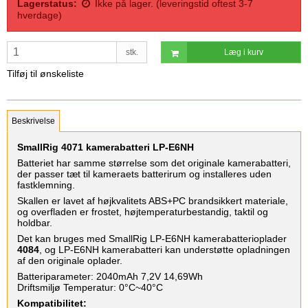
Lagerstatus:
Ikke på lager. (leveringstid oftest 3-7
hverdage)
stk.
Læg i kurv
Tilføj til ønskeliste
Beskrivelse
SmallRig 4071 kamerabatteri LP-E6NH
Batteriet har samme størrelse som det originale kamerabatteri,
der passer tæt til kameraets batterirum og installeres uden
fastklemning.
Skallen er lavet af højkvalitets ABS+PC brandsikkert materiale,
og overfladen er frostet, højtemperaturbestandig, taktil og
holdbar.
Det kan bruges med SmallRig LP-E6NH kamerabatterioplader
4084
, og LP-E6NH kamerabatteri kan understøtte opladningen
af ​​den originale oplader.
Batteriparameter: 2040mAh 7,2V 14,69Wh
Driftsmiljø Temperatur: 0°C~40°C
Kompatibilitet: