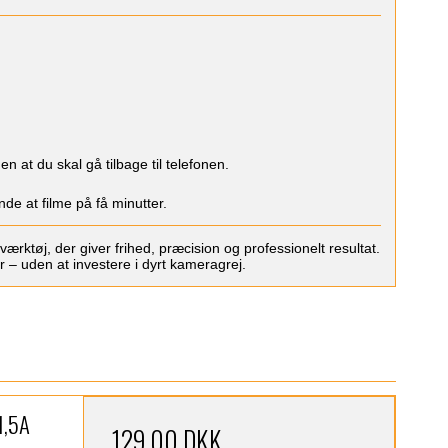
 at du skal gå tilbage til telefonen.
de at filme på få minutter.
værktøj, der giver frihed, præcision og professionelt resultat.
 – uden at investere i dyrt kameragrej.
1,5A
129,00 DKK