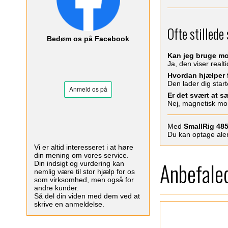
Ofte stillede
Bedøm os på Facebook
Kan jeg bruge mo
Ja, den viser realt
Hvordan hjælper 
Den lader dig start
Er det svært at s
Nej, magnetisk mon
Med
SmallRig 485
Du kan optage alen
Vi er altid interesseret i at høre
din mening om vores service.
Anbefaled
Din indsigt og vurdering kan
nemlig være til stor hjælp for os
som virksomhed, men også for
andre kunder.
Så del din viden med dem ved at
skrive en anmeldelse.