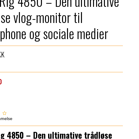
Rig 4850 – Den ultimative
øse vlog-monitor til
phone og sociale medier
KK
mmelse
g 4850 – Den ultimative trådløse