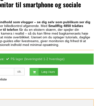
nitor til smartphone og sociale
indhold som vlogger – se dig selv som publikum ser dig
er billedkontrol afgørende. Med
SmallRig 4850 trådløs
 til telefon
får du en ekstern skærm, der spejler din
kamera i realtid – så du kan filme med bagkameraets høje
 at miste overblikket. Uanset om du optager tutorials, daglige
-guides eller livestreams, giver monitoren dig frihed til at
ssionelt indhold med minimal opsætning.
us:
På lager (leveringstid 1-2 hverdage)
stk.
Læg i kurv
eliste