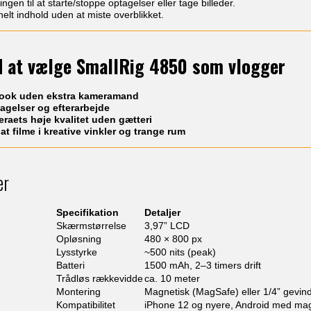
ingen til at starte/stoppe optagelser eller tage billeder.
elt indhold uden at miste overblikket.
d at vælge SmallRig 4850 som vlogger
 look uden ekstra kameramand
tagelser og efterarbejde
aets høje kvalitet uden gætteri
 at filme i kreative vinkler og trange rum
er
Specifikation
Detaljer
Skærmstørrelse
3,97” LCD
Opløsning
480 × 800 px
Lysstyrke
~500 nits (peak)
Batteri
1500 mAh, 2–3 timers drift
Trådløs rækkevidde
ca. 10 meter
Montering
Magnetisk (MagSafe) eller 1/4” gevin
Kompatibilitet
iPhone 12 og nyere, Android med mag