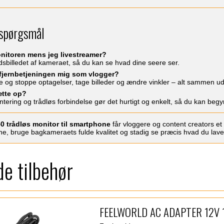
 spørgsmål
nitoren mens jeg livestreamer?
idsbilledet af kameraet, så du kan se hvad dine seere ser.
fjernbetjeningen mig som vlogger?
e og stoppe optagelser, tage billeder og ændre vinkler – alt sammen uden
ætte op?
tering og trådløs forbindelse gør det hurtigt og enkelt, så du kan begyn
0 trådløs monitor til smartphone
får vloggere og content creators et 
e, bruge bagkameraets fulde kvalitet og stadig se præcis hvad du laver
e tilbehør
FEELWORLD AC ADAPTER 12V 