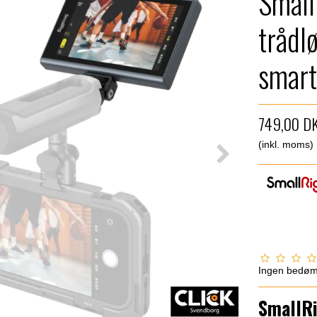
Small
trådl
smart
749,00 D
(inkl. moms)
Ingen bedø
SmallRi