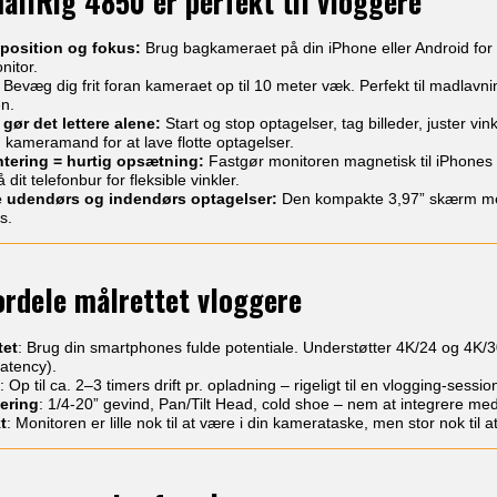
allRig 4850 er perfekt til vloggere
position og fokus:
Brug bagkameraet på din iPhone eller Android for 
nitor.
Bevæg dig frit foran kameraet op til 10 meter væk. Perfekt til madlavnin
en.
gør det lettere alene:
Start og stop optagelser, tag billeder, juster 
 kameramand for at lave flotte optagelser.
tering = hurtig opsætning:
Fastgør monitoren magnetisk til iPhones 
dit telefonbur for fleksible vinkler.
de udendørs og indendørs optagelser:
Den kompakte 3,97” skærm med j
s.
ordele målrettet vloggere
tet
: Brug din smartphones fulde potentiale. Understøtter 4K/24 og 4K/
latency).
: Op til ca. 2–3 timers drift pr. opladning – rigeligt til en vlogging-sessio
ering
: 1/4-20” gevind, Pan/Tilt Head, cold shoe – nem at integrere med sta
t
: Monitoren er lille nok til at være i din kamerataske, men stor nok til at 