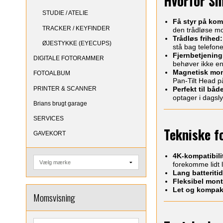
Hvorfor Sm
STUDIE / ATELIE
Få styr på kom
TRACKER / KEYFINDER
den trådløse mo
Trådløs frihed:
ØJESTYKKE (EYECUPS)
stå bag telefon
Fjernbetjening 
DIGITALE FOTORAMMER
behøver ikke en
Magnetisk mon
FOTOALBUM
Pan-Tilt Head på 
PRINTER & SCANNER
Perfekt til bå
optager i dagsly
Brians brugt garage
SERVICES
Tekniske f
GAVEKORT
4K-kompatibili
forekomme lidt 
Lang batteritid
Fleksibel mont
Let og kompak
Momsvisning