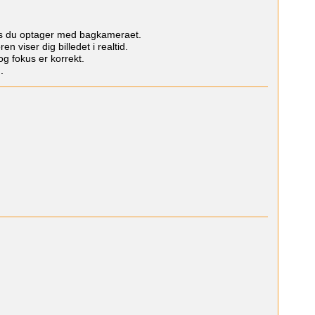
ens du optager med bagkameraet.
n viser dig billedet i realtid.
og fokus er korrekt.
.