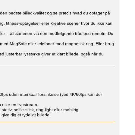
den bedste billedkvalitet og se præcis hvad du optager på
g, fitness-optagelser eller kreative scener hvor du ikke kan
vinkler – alt sammen via den medfølgende trådløse remote. Du
med MagSafe eller telefoner med magnetisk ring. Eller brug
usterbar lysstyrke giver et klart billede, også når du
30fps uden mærkbar forsinkelse (ved 4K/60fps kan der
n eller en livestream.
tiv, selfie-stick, ring-light eller mobilrig.
give dig et tydeligt billede.