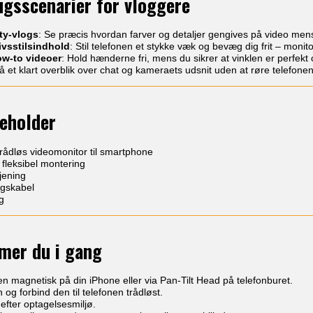
ugsscenarier for vloggere
ty-vlogs
: Se præcis hvordan farver og detaljer gengives på video m
ivsstilsindhold
: Stil telefonen et stykke væk og bevæg dig frit – monitore
ow-to videoer
: Hold hænderne fri, mens du sikrer at vinklen er perfekt 
Få et klart overblik over chat og kameraets udsnit uden at røre telefonen
eholder
rådløs videomonitor til smartphone
l fleksibel montering
jening
gskabel
g
mer du i gang
n magnetisk på din iPhone eller via Pan-Tilt Head på telefonburet.
g forbind den til telefonen trådløst.
 efter optagelsesmiljø.