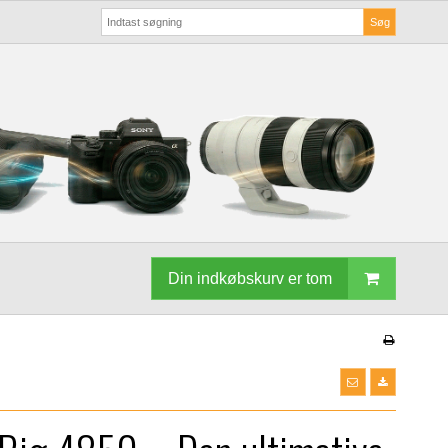
Søg
Din indkøbskurv er tom