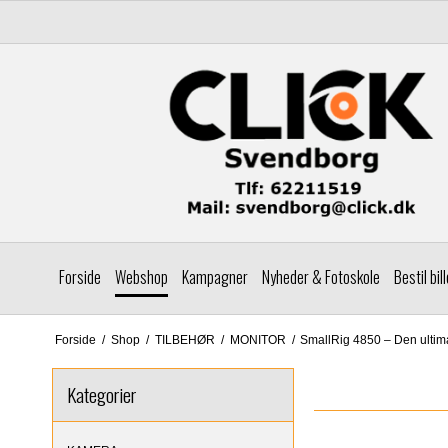
Forside
Webshop
Kampagner
Nyheder & Fotoskole
Bestil bil
Forside
/
Shop
/
TILBEHØR
/
MONITOR
/
SmallRig 4850 – Den ultima
Kategorier