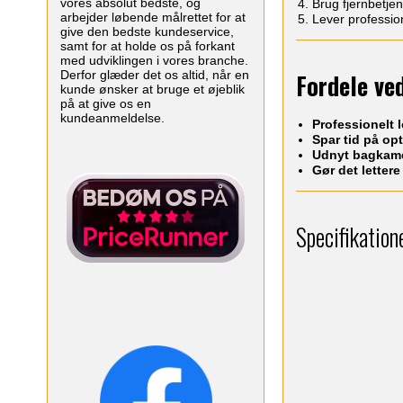
vores absolut bedste, og
Brug fjernbetjen
arbejder løbende målrettet for at
Lever profession
give den bedste kundeservice,
samt for at holde os på forkant
med udviklingen i vores branche.
Derfor glæder det os altid, når en
Fordele ve
kunde ønsker at bruge et øjeblik
på at give os en
kundeanmeldelse.
Professionelt
Spar tid på op
Udnyt bagkamer
Gør det lettere
Specifikation