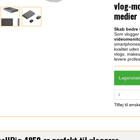
vlog-mo
medier
Skab bedre 
Som vlogger 
videomonitor
smartphones 
kvalitet uden
vlogs, makeup
levere profe
Lagerstat
Tilføj til ønsk