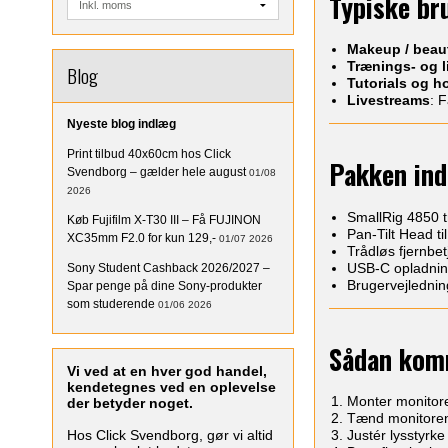
Typiske br
Makeup / beau
Trænings- og l
Blog
Tutorials og h
Livestreams
: 
Nyeste blog indlæg
Print tilbud 40x60cm hos Click
Pakken ind
Svendborg – gælder hele august
01/08
2026
SmallRig 4850 t
Køb Fujifilm X-T30 III – Få FUJINON
Pan-Tilt Head ti
XC35mm F2.0 for kun 129,-
01/07 2026
Trådløs fjernbet
USB-C opladnin
Sony Student Cashback 2026/2027 –
Brugervejlednin
Spar penge på dine Sony-produkter
som studerende
01/06 2026
Sådan kom
Vi ved at en hver god handel,
kendetegnes ved en oplevelse
Monter monitore
der betyder noget.
Tænd monitoren o
Hos Click Svendborg, gør vi altid
Justér lysstyrke