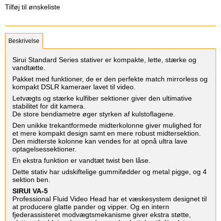
Tilføj til ønskeliste
Beskrivelse
Sirui Standard Series stativer er kompakte, lette, stærke og
vandtætte.
Pakket med funktioner, de er den perfekte match mirrorless og
kompakt DSLR kameraer lavet til video.
Letvægts og stærke kulfiber sektioner giver den ultimative
stabilitet for dit kamera.
De store bendiametre øger styrken af kulstoflagene.
Den unikke trekantformede midterkolonne giver mulighed for
et mere kompakt design samt en mere robust midtersektion.
Den midterste kolonne kan vendes for at opnå ultra lave
optagelsessektioner.
En ekstra funktion er vandtæt twist ben låse.
Dette stativ har udskiftelige gummifødder og metal pigge, og 4
sektion ben.
SIRUI VA-5
Professional Fluid Video Head har et væskesystem designet til
at producere glatte pander og vipper. Og en intern
fjederassisteret modvægtsmekanisme giver ekstra støtte,