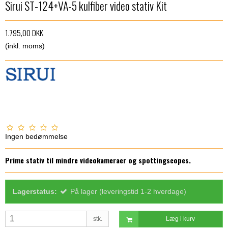
Sirui ST-124+VA-5 kulfiber video stativ Kit
1.795,00 DKK
(inkl. moms)
Ingen bedømmelse
Prime stativ til mindre videokameraer og spottingscopes.
Lagerstatus:
På lager (leveringstid 1-2 hverdage)
stk.
Læg i kurv