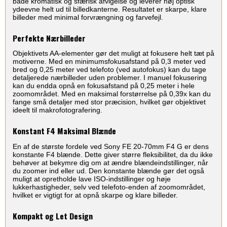
både kromatisk og sfærisk afvigelse og leverer høj optisk
ydeevne helt ud til billedkanterne. Resultatet er skarpe, klare
billeder med minimal forvrængning og farvefejl.
Perfekte Nærbilleder
Objektivets AA-elementer gør det muligt at fokusere helt tæt på
motiverne. Med en minimumsfokusafstand på 0,3 meter ved
bred og 0,25 meter ved telefoto (ved autofokus) kan du tage
detaljerede nærbilleder uden problemer. I manuel fokusering
kan du endda opnå en fokusafstand på 0,25 meter i hele
zoomområdet. Med en maksimal forstørrelse på 0,39x kan du
fange små detaljer med stor præcision, hvilket gør objektivet
ideelt til makrofotografering.
Konstant F4 Maksimal Blænde
En af de største fordele ved Sony FE 20-70mm F4 G er dens
konstante F4 blænde. Dette giver større fleksibilitet, da du ikke
behøver at bekymre dig om at ændre blændeindstillinger, når
du zoomer ind eller ud. Den konstante blænde gør det også
muligt at opretholde lave ISO-indstillinger og høje
lukkerhastigheder, selv ved telefoto-enden af zoomområdet,
hvilket er vigtigt for at opnå skarpe og klare billeder.
Kompakt og Let Design