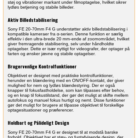
støj og vibrationer markant under filmoptagelse, hvilket sikrer
lydløs betjening og stabile billeder.
Aktiv Billedstabilisering
Sony FE 20-70mm F4 G understøtter aktiv billedstabilisering i
kompatible kameraer fra α-serien. Denne funktion er særlig
effektiv i den ultra-brede 20 mm-ende af zoomområdet, hvilket
giver fremragende stabilisering, selv under håndholdte
optagelser. Dette er især nyttigt for videografer, der optager på
farten og ønsker jævne og stabile optagelser.
Brugervenlige Kontrolfunktioner
Objektivet er designet med praktiske kontrolfunktioner,
herunder en blændering med en ON/OFF-kontakt, der giver
mulighed for nem og lydløs blændestyring. Der er også
knapper til fokusfastholdelse, som kan tilpasses efter behov,
og en knap til fokustilstand, der gør det muligt at skifte mellem
autofokus og manuel fokus hurtigt og nemt. Disse funktioner
gør det muligt for brugere at tilpasse objektivet til forskellige
optagesituationer og præferencer.
Holdbart og Pålideligt Design
Sony FE 20-70mm F4 G er designet til at modstå barske
forhold. Objektivet har et støv- og fugtafvisende design, der