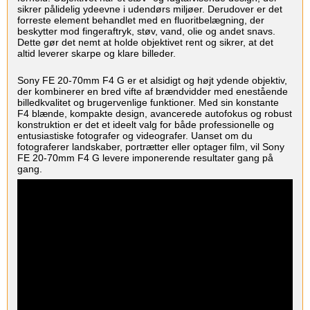
sikrer pålidelig ydeevne i udendørs miljøer. Derudover er det
forreste element behandlet med en fluoritbelægning, der
beskytter mod fingeraftryk, støv, vand, olie og andet snavs.
Dette gør det nemt at holde objektivet rent og sikrer, at det
altid leverer skarpe og klare billeder.
Sony FE 20-70mm F4 G er et alsidigt og højt ydende objektiv,
der kombinerer en bred vifte af brændvidder med enestående
billedkvalitet og brugervenlige funktioner. Med sin konstante
F4 blænde, kompakte design, avancerede autofokus og robust
konstruktion er det et ideelt valg for både professionelle og
entusiastiske fotografer og videografer. Uanset om du
fotograferer landskaber, portrætter eller optager film, vil Sony
FE 20-70mm F4 G levere imponerende resultater gang på
gang.