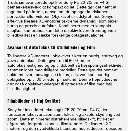
Trods sin avancerede optik er Sony FE 20-70mm F4 G
bemærkelsesværdigt kompakt og let. Dette gør det nemt at
tage med på farten, uanset om du optager landskaber,
portrætter eller videoer. Objektivet er udstyret med Sonys
effektive lineære XD-motorer (extreme dynamic), som sikrer
hurtig og præcis autofokus. Kombineret med et kompakt
spejlløst kamerahus kan dette objektiv levere fremragende
billedkvalitet i en række forskellige optagesituationer.
Avanceret Autofokus til Stillbilleder og Film
To lineære XD-motorer i objektivet sikrer en hurtig, støjsvag og
jævn autofokus. Dette giver op til 60 % højere
autofokushastighed og op til dobbelt så høj sporingseffektivitet
sammenlignet med tidligere modeller. Dette gør det nemt at
holde motiver i bevægelse i fokus, selv ved kontinuerlig
optagelse op til 30 billeder pr. sekund. Denne høje ydeevne
gør også objektivet velegnet til optagelse af film med høj
billedhastighed.
Filmbilleder af Høj Kvalitet
Sony har inkluderet teknologi i FE 20-70mm F4 G, der
reducerer fokusvariation samt fokus- og akseforskydning ved
zoom. Dette minimerer distraherende billedskift, hvilket er
afgørende for professionelle filmskabere. De lineære XD-
motorer og den nyudviklede blændeenhed reducerer desuden