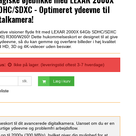
HC/SDXC - Optimeret ydeevne til
italkamera!
ative visioner flyde frit med LEXAR 2000X 64Gb SDHC/SDXC
0) R300/W260! Dette hukommelseskort er designet til at give
 ydeevne, så du kan gemme og overføre billeder i høj kvalitet
d HD, 3D og 4K-videoer uden besvær.
us:
Ikke på lager. (leveringstid oftest 3-7 hverdage)
stk.
Læg i kurv
eliste
rt til dit avancerede digitalkamera. Uanset om du er en
hurtige ydeevne og problemfri arbejdsflow.
 til 2000x (300 MB/s), hvilket giver dig mulighed for at