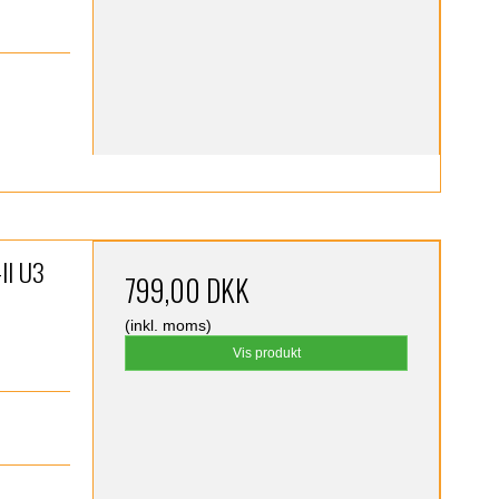
)
II U3
799,00 DKK
(inkl. moms)
Vis produkt
)