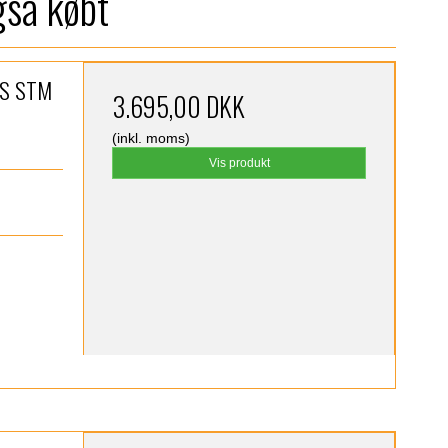
gså købt
IS STM
3.695,00 DKK
(inkl. moms)
Vis produkt
)