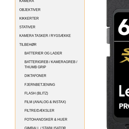
KAMERA
OBJEKTIVER
KIKKERTER
STATIVER
KAMERA TASKER / RYGSÆKKE
TILBEHØR
BATTERIER OG LADER
BATTERIGREB / KAMERAGREB /
THUMB GRIP
DIKTAFONER
FJERNBETJENING
FLASH (BLITZ)
FILM (ANALOG & INSTAX)
FILTRE/DÆKSLER
FOTOHANDSKER & HUER
GIMBALL / STABILISATOR