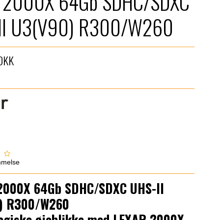
r 2000X 64Gb SDHC/SDXC
II U3(V90) R300/W260
 DKK
mmelse
2000X 64Gb SDHC/SDXC UHS-II
) R300/W260
agiske øjeblikke med LEXAR 2000X