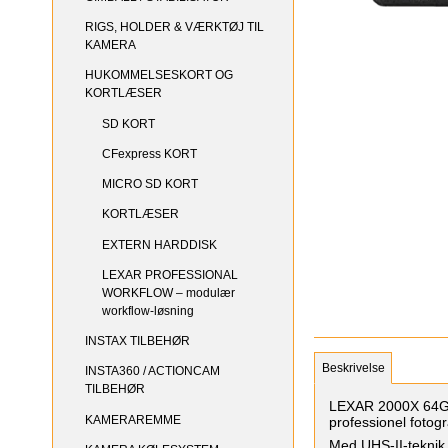
RIGS, HOLDER & VÆRKTØJ TIL
KAMERA
HUKOMMELSESKORT OG
KORTLÆSER
SD KORT
CFexpress KORT
MICRO SD KORT
KORTLÆSER
EXTERN HARDDISK
LEXAR PROFESSIONAL
WORKFLOW – modulær
workflow-løsning
INSTAX TILBEHØR
Beskrivelse
INSTA360 / ACTIONCAM
TILBEHØR
LEXAR 2000X 64Gb 
KAMERAREMME
professionel fotogr
Med UHS-II-teknik 