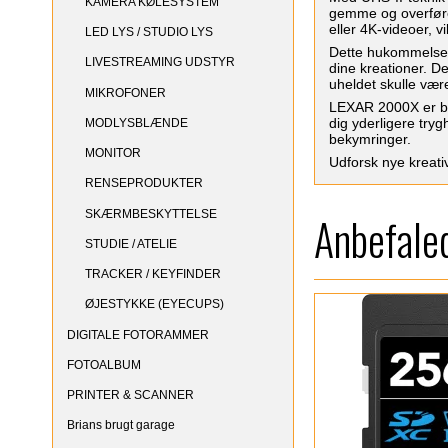
KAMERA KØLESYSTEM
gemme og overføre 
eller 4K-videoer, 
LED LYS / STUDIO LYS
Dette hukommelsesk
LIVESTREAMING UDSTYR
dine kreationer. D
uheldet skulle vær
MIKROFONER
LEXAR 2000X er bag
dig yderligere try
MODLYSBLÆNDE
bekymringer.
MONITOR
Udforsk nye kreat
RENSEPRODUKTER
SKÆRMBESKYTTELSE
Anbefaled
STUDIE / ATELIE
TRACKER / KEYFINDER
ØJESTYKKE (EYECUPS)
DIGITALE FOTORAMMER
FOTOALBUM
PRINTER & SCANNER
Brians brugt garage