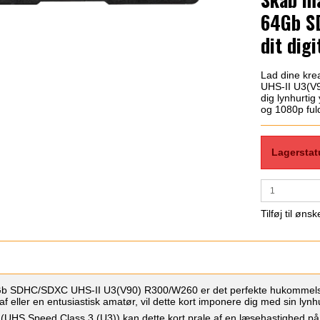
64Gb SD
dit dig
Lad dine kre
UHS-II U3(V9
dig lynhurtig
og 1080p ful
Lagerstat
Tilføj til ønsk
SDHC/SDXC UHS-II U3(V90) R300/W260 er det perfekte hukommelsesko
af eller en entusiastisk amatør, vil dette kort imponere dig med sin lyn
(UHS Speed Class 3 (U3)) kan dette kort prale af en læsehastighed på op