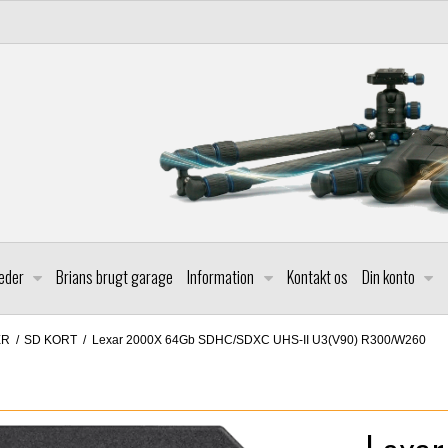
leder
Brians brugt garage
Information
Kontakt os
Din konto
ER
/
SD KORT
/
Lexar 2000X 64Gb SDHC/SDXC UHS-II U3(V90) R300/W260