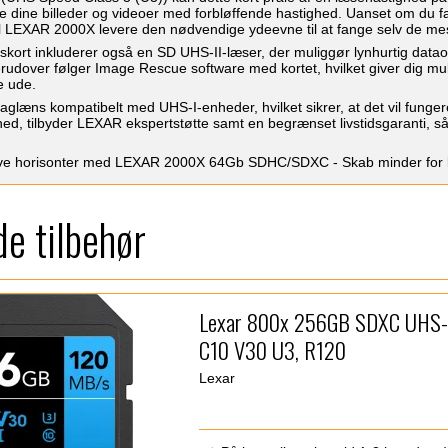
dine billeder og videoer med forbløffende hastighed. Uanset om du fange
vil LEXAR 2000X levere den nødvendige ydeevne til at fange selv de mest
ort inkluderer også en SD UHS-II-læser, der muliggør lynhurtig dataove
erudover følger Image Rescue software med kortet, hvilket giver dig muli
e ude.
læns kompatibelt med UHS-I-enheder, hvilket sikrer, at det vil funge
ghed, tilbyder LEXAR ekspertstøtte samt en begrænset livstidsgaranti, 
ive horisonter med LEXAR 2000X 64Gb SDHC/SDXC - Skab minder for 
e tilbehør
Lexar 800x 256GB SDXC UHS-I
C10 V30 U3, R120
Lexar