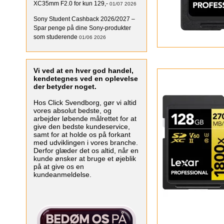
XC35mm F2.0 for kun 129,-
01/07 2026
Sony Student Cashback 2026/2027 –
Spar penge på dine Sony-produkter
som studerende
01/06 2026
Vi ved at en hver god handel,
kendetegnes ved en oplevelse
der betyder noget.
Hos Click Svendborg, gør vi altid
vores absolut bedste, og
arbejder løbende målrettet for at
give den bedste kundeservice,
samt for at holde os på forkant
med udviklingen i vores branche.
Derfor glæder det os altid, når en
kunde ønsker at bruge et øjeblik
på at give os en
kundeanmeldelse.