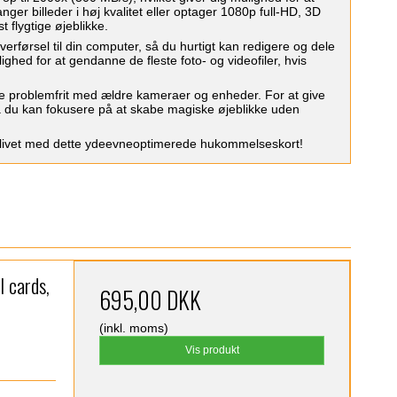
r billeder i høj kvalitet eller optager 1080p full-HD, 3D
 flygtige øjeblikke.
rførsel til din computer, så du hurtigt kan redigere og dele
ghed for at gendanne de fleste foto- og videofiler, hvis
re problemfrit med ældre kameraer og enheder. For at give
så du kan fokusere på at skabe magiske øjeblikke uden
livet med dette ydeevneoptimerede hukommelseskort!
 cards,
695,00 DKK
(inkl. moms)
Vis produkt