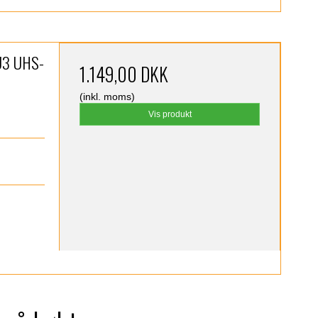
U3 UHS-
1.149,00 DKK
(inkl. moms)
Vis produkt
)