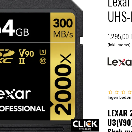
Lexa
UHS-
1.295,00
(inkl. moms)
Ingen bedø
LEXAR 
U3(V90
Skab m