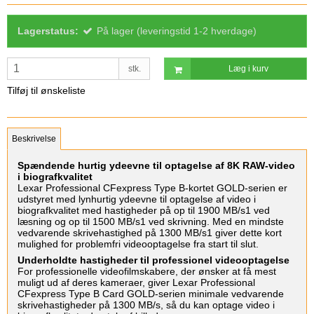
Lagerstatus:
På lager (leveringstid 1-2 hverdage)
stk.
Læg i kurv
Tilføj til ønskeliste
Beskrivelse
Spændende hurtig ydeevne til optagelse af 8K RAW-video
i biografkvalitet
Lexar Professional CFexpress Type B-kortet GOLD-serien er
udstyret med lynhurtig ydeevne til optagelse af video i
biografkvalitet med hastigheder på op til 1900 MB/s1 ved
læsning og op til 1500 MB/s1 ved skrivning. Med en mindste
vedvarende skrivehastighed på 1300 MB/s1 giver dette kort
mulighed for problemfri videooptagelse fra start til slut.
Underholdte hastigheder til professionel videooptagelse
For professionelle videofilmskabere, der ønsker at få mest
muligt ud af deres kameraer, giver Lexar Professional
CFexpress Type B Card GOLD-serien minimale vedvarende
skrivehastigheder på 1300 MB/s, så du kan optage video i