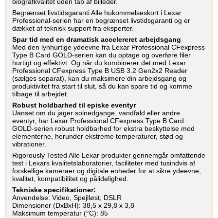
biografkvalitet uden tab af billeder.
Begrænset livstidsgaranti Alle hukommelseskort i Lexar
Professional-serien har en begrænset livstidsgaranti og er
dækket af teknisk support fra eksperter.
Spar tid med en dramatisk accelereret arbejdsgang
Med den lynhurtige ydeevne fra Lexar Professional CFexpress
Type B Card GOLD-serien kan du optage og overføre filer
hurtigt og effektivt. Og når du kombinerer det med Lexar
Professional CFexpress Type B USB 3.2 Gen2x2 Reader
(sælges separat), kan du maksimere din arbejdsgang og
produktivitet fra start til slut, så du kan spare tid og komme
tilbage til arbejdet.
Robust holdbarhed til episke eventyr
Uanset om du jager solnedgange, vandfald eller andre
eventyr, har Lexar Professional CFexpress Type B Card
GOLD-serien robust holdbarhed for ekstra beskyttelse mod
elementerne, herunder ekstreme temperaturer, stød og
vibrationer.
Rigorously Tested Alle Lexar produkter gennemgår omfattende
test i Lexars kvalitetslaboratorier, faciliteter med tusindvis af
forskellige kameraer og digitale enheder for at sikre ydeevne,
kvalitet, kompatibilitet og pålidelighed.
Tekniske specifikationer:
Anvendelse: Video, Spejlløst, DSLR
Dimensioner (DxBxH): 38,5 x 29,8 x 3,8
Maksimum temperatur (°C): 85