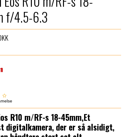
 Eos R10 m/RF-s 18-
 f/4.5-6.3
DKK
mmelse
Eos R10 m/RF-s 18-45mm,
Et
st digitalkamera, der er så alsidigt,
kan håndtere stort set alt.