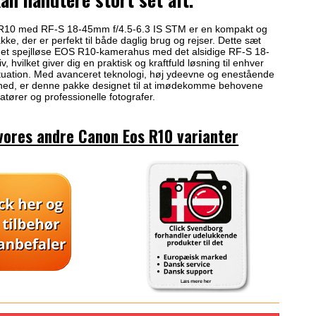
10 med RF-S 18-45mm f/4.5-6.3 IS STM er en kompakt og
akke, der er perfekt til både daglig brug og rejser. Dette sæt
et spejlløse EOS R10-kamerahus med det alsidige RF-S 18-
, hvilket giver dig en praktisk og kraftfuld løsning til enhver
situation. Med avanceret teknologi, høj ydeevne og enestående
hed, er denne pakke designet til at imødekomme behovene
tører og professionelle fotografer.
vores andre Canon Eos R10 varianter