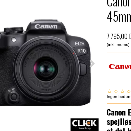
Canon
45mm
7.795,00 
(inkl. moms)
Ingen bedø
Canon 
spejllø
at det 