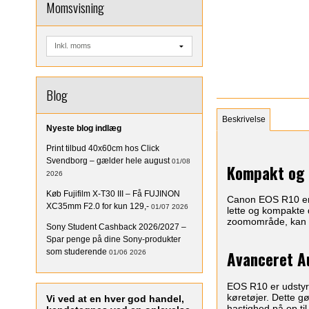
Momsvisning
Blog
Beskrivelse
Nyeste blog indlæg
Print tilbud 40x60cm hos Click
Svendborg – gælder hele august
01/08
Kompakt og 
2026
Køb Fujifilm X-T30 III – Få FUJINON
Canon EOS R10 er 
XC35mm F2.0 for kun 129,-
01/07 2026
lette og kompakte 
zoomområde, kan du 
Sony Student Cashback 2026/2027 –
Spar penge på dine Sony-produkter
som studerende
Avanceret A
01/06 2026
EOS R10 er udstyr
køretøjer. Dette g
Vi ved at en hver god handel,
hastighed på op til