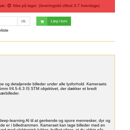
us:
Ikke på lager. (leveringstid oftest 3-7 hverdage)
stk.
Læg i kurv
eliste
og detaljerede billeder under alle lysforhold. Kameraets
5mm f/4.5-6.3 IS STM objektivet, der dækker et bredt
nærbilleder.
eep-learning AI til at genkende og spore mennesker, dyr og
r de er i billedrammen. Kameraet kan tage billeder med en
nd med elektronisk lukker, hvilket sikrer, at du aldrig går