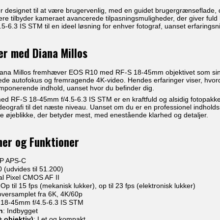
r designet til at være brugervenlig, med en guidet brugergrænseflade
ere tilbyder kameraet avancerede tilpasningsmuligheder, der giver fu
-6.3 IS STM til en ideel løsning for enhver fotograf, uanset erfaringsn
er med Diana Millos
iana Millos fremhæver EOS R10 med RF-S 18-45mm objektivet som sin 
rede autofokus og fremragende 4K-video. Hendes erfaringer viser, hvo
mponerende indhold, uanset hvor du befinder dig.
RF-S 18-45mm f/4.5-6.3 IS STM er en kraftfuld og alsidig fotopakke, d
ideografi til det næste niveau. Uanset om du er en professionel indholds
e øjeblikke, der betyder mest, med enestående klarhed og detaljer.
ner og Funktioner
MP APS-C
 (udvides til 51.200)
al Pixel CMOS AF II
 Op til 15 fps (mekanisk lukker), op til 23 fps (elektronisk lukker)
oversamplet fra 6K, 4K/60p
 18-45mm f/4.5-6.3 IS STM
h
: Indbygget
 objektiv)
: Let og kompakt