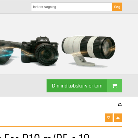
Søg
Din indkøbskurv er tom