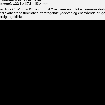
kamera)
: 122,5 x 87,8 x 83,4 mm
 RF-S 18-45mm f/4.5-6.3 IS STM er mere end blot en kamera-objektiv 
Med avancerede funktioner, fremragende ydeevne og enestående brugerv
rdige øjeblikke.