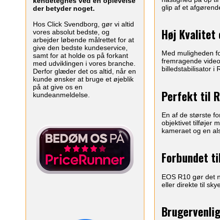
kendetegnes ved en oplevelse
glip af et afgørend
der betyder noget.
Hos Click Svendborg, gør vi altid
Høj Kvalitet 
vores absolut bedste, og
arbejder løbende målrettet for at
give den bedste kundeservice,
Med muligheden for
samt for at holde os på forkant
fremragende videok
med udviklingen i vores branche.
billedstabilisator 
Derfor glæder det os altid, når en
kunde ønsker at bruge et øjeblik
på at give os en
Perfekt til 
kundeanmeldelse.
En af de største 
objektivet tilføje
kameraet og en als
Forbundet ti
EOS R10 gør det ne
eller direkte til s
Brugervenlig