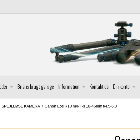
leder
Brians brugt garage
Information
Kontakt os
Din konto
 SPEJLLØSE KAMERA
/
Canon Eos R10 m/RF-s 18-45mm f/4.5-6.3