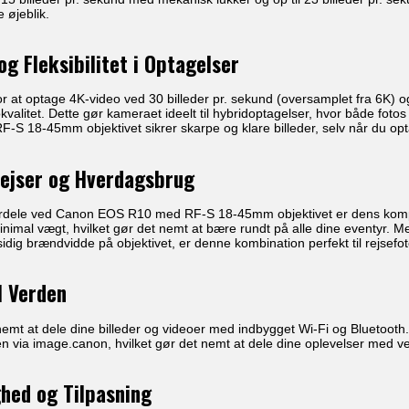
e øjeblik.
og Fleksibilitet i Optagelser
 at optage 4K-video ved 30 billeder pr. sekund (oversamplet fra 6K) o
valitet. Dette gør kameraet ideelt til hybridoptagelser, hvor både fotos
i RF-S 18-45mm objektivet sikrer skarpe og klare billeder, selv når du o
Rejser og Hverdagsbrug
fordele ved Canon EOS R10 med RF-S 18-45mm objektivet er dens komp
r minimal vægt, hvilket gør det nemt at bære rundt på alle dine eventyr
idig brændvidde på objektivet, er denne kombination perfekt til rejsefot
l Verden
mt at dele dine billeder og videoer med indbygget Wi-Fi og Bluetooth. 
kyen via image.canon, hvilket gør det nemt at dele dine oplevelser med ve
hed og Tilpasning