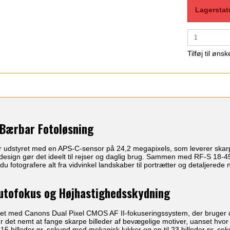
Lagerstat
Tilføj til ønsk
Bærbar Fotoløsning
udstyret med en APS-C-sensor på 24,2 megapixels, som leverer skarpe 
design gør det ideelt til rejser og daglig brug. Sammen med RF-S 18-4
fotografere alt fra vidvinkel landskaber til portrætter og detaljerede 
utofokus og Højhastighedsskydning
et med Canons Dual Pixel CMOS AF II-fokuseringssystem, der bruger d
ør det nemt at fange skarpe billeder af bevægelige motiver, uanset hvo
 15 billeder pr. sekund med mekanisk lukker og op til 23 billeder pr. seku