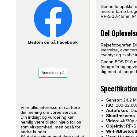
Denne fotopakke e
mere erfarne brug
RF-S 18-45mm f/4.5
Del Oplevels
Bedøm os på Facebook
Rejsefotografen D
størrelse, avance
eventyr og skabe i
Canon EOS R10 med 
fotografering og v
dig med at fange d
Specifikatio
Sensor
: 24,2 
ISO
: 100-32.000
Vi er altid interesseret i at høre
Autofokus
: Du
din mening om vores service.
Skudfrekvens
:
Din indsigt og vurdering kan
Video
: 4K/30p 
nemlig være til stor hjælp for os
Objektiv
: RF-S
som virksomhed, men også for
Wi-Fi/Bluetoot
andre kunder.
Vægt (kamera +
Så del din viden med dem ved at