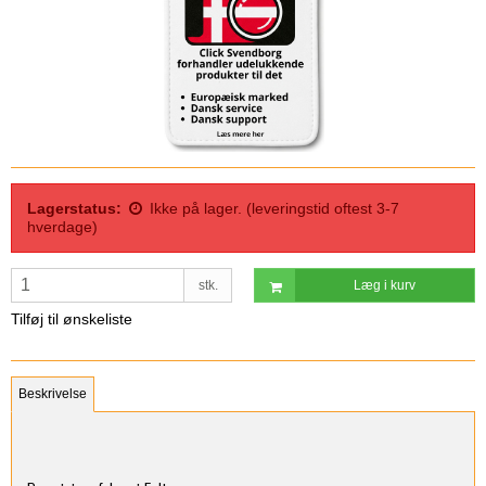
Lagerstatus:
Ikke på lager. (leveringstid oftest 3-7
hverdage)
stk.
Læg i kurv
Tilføj til ønskeliste
Beskrivelse