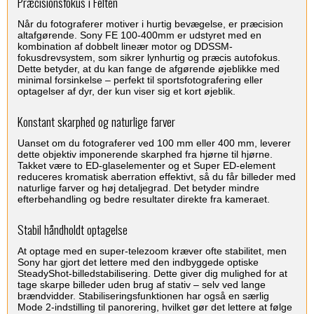
Præcisionsfokus i Felten
Når du fotograferer motiver i hurtig bevægelse, er præcision
altafgørende. Sony FE 100-400mm er udstyret med en
kombination af dobbelt lineær motor og DDSSM-
fokusdrevsystem, som sikrer lynhurtig og præcis autofokus.
Dette betyder, at du kan fange de afgørende øjeblikke med
minimal forsinkelse – perfekt til sportsfotografering eller
optagelser af dyr, der kun viser sig et kort øjeblik.
Konstant skarphed og naturlige farver
Uanset om du fotograferer ved 100 mm eller 400 mm, leverer
dette objektiv imponerende skarphed fra hjørne til hjørne.
Takket være to ED-glaselementer og et Super ED-element
reduceres kromatisk aberration effektivt, så du får billeder med
naturlige farver og høj detaljegrad. Det betyder mindre
efterbehandling og bedre resultater direkte fra kameraet.
Stabil håndholdt optagelse
At optage med en super-telezoom kræver ofte stabilitet, men
Sony har gjort det lettere med den indbyggede optiske
SteadyShot-billedstabilisering. Dette giver dig mulighed for at
tage skarpe billeder uden brug af stativ – selv ved lange
brændvidder. Stabiliseringsfunktionen har også en særlig
Mode 2-indstilling til panorering, hvilket gør det lettere at følge