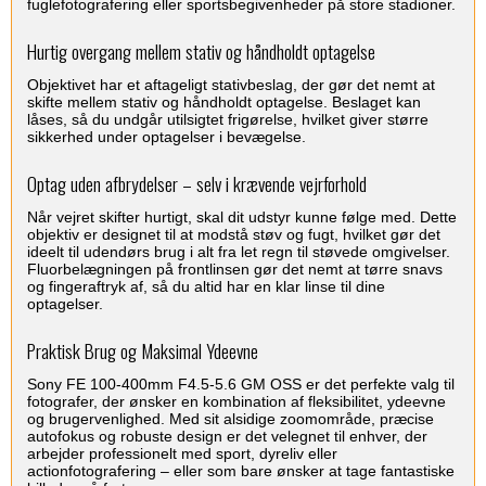
fuglefotografering eller sportsbegivenheder på store stadioner.
Hurtig overgang mellem stativ og håndholdt optagelse
Objektivet har et aftageligt stativbeslag, der gør det nemt at
skifte mellem stativ og håndholdt optagelse. Beslaget kan
låses, så du undgår utilsigtet frigørelse, hvilket giver større
sikkerhed under optagelser i bevægelse.
Optag uden afbrydelser – selv i krævende vejrforhold
Når vejret skifter hurtigt, skal dit udstyr kunne følge med. Dette
objektiv er designet til at modstå støv og fugt, hvilket gør det
ideelt til udendørs brug i alt fra let regn til støvede omgivelser.
Fluorbelægningen på frontlinsen gør det nemt at tørre snavs
og fingeraftryk af, så du altid har en klar linse til dine
optagelser.
Praktisk Brug og Maksimal Ydeevne
Sony FE 100-400mm F4.5-5.6 GM OSS er det perfekte valg til
fotografer, der ønsker en kombination af fleksibilitet, ydeevne
og brugervenlighed. Med sit alsidige zoomområde, præcise
autofokus og robuste design er det velegnet til enhver, der
arbejder professionelt med sport, dyreliv eller
actionfotografering – eller som bare ønsker at tage fantastiske