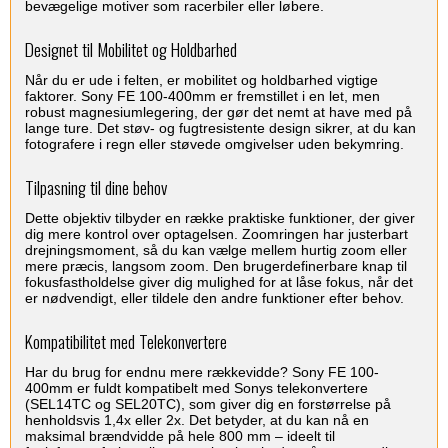
bevægelige motiver som racerbiler eller løbere.
Designet til Mobilitet og Holdbarhed
Når du er ude i felten, er mobilitet og holdbarhed vigtige
faktorer. Sony FE 100-400mm er fremstillet i en let, men
robust magnesiumlegering, der gør det nemt at have med på
lange ture. Det støv- og fugtresistente design sikrer, at du kan
fotografere i regn eller støvede omgivelser uden bekymring.
Tilpasning til dine behov
Dette objektiv tilbyder en række praktiske funktioner, der giver
dig mere kontrol over optagelsen. Zoomringen har justerbart
drejningsmoment, så du kan vælge mellem hurtig zoom eller
mere præcis, langsom zoom. Den brugerdefinerbare knap til
fokusfastholdelse giver dig mulighed for at låse fokus, når det
er nødvendigt, eller tildele den andre funktioner efter behov.
Kompatibilitet med Telekonvertere
Har du brug for endnu mere rækkevidde? Sony FE 100-
400mm er fuldt kompatibelt med Sonys telekonvertere
(SEL14TC og SEL20TC), som giver dig en forstørrelse på
henholdsvis 1,4x eller 2x. Det betyder, at du kan nå en
maksimal brændvidde på hele 800 mm – ideelt til