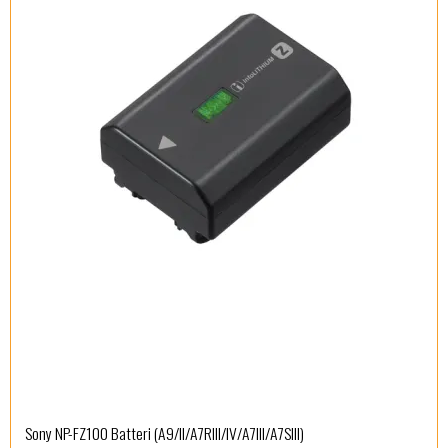
Sony NP-FZ100 Batteri (A9/II/A7RIII/IV/A7III/A7SIII)