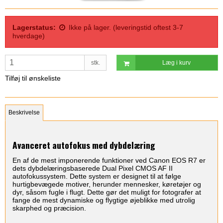
Lagerstatus:
Ikke på lager. (leveringstid oftest 3-7
hverdage)
stk.
Læg i kurv
Tilføj til ønskeliste
Beskrivelse
Avanceret autofokus med dybdelæring
En af de mest imponerende funktioner ved Canon EOS R7 er
dets dybdelæringsbaserede Dual Pixel CMOS AF II
autofokussystem. Dette system er designet til at følge
hurtigbevægede motiver, herunder mennesker, køretøjer og
dyr, såsom fugle i flugt. Dette gør det muligt for fotografer at
fange de mest dynamiske og flygtige øjeblikke med utrolig
skarphed og præcision.