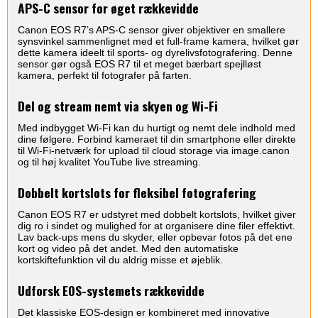
APS-C sensor for øget rækkevidde
Canon EOS R7’s APS-C sensor giver objektiver en smallere
synsvinkel sammenlignet med et full-frame kamera, hvilket gør
dette kamera ideelt til sports- og dyrelivsfotografering. Denne
sensor gør også EOS R7 til et meget bærbart spejlløst
kamera, perfekt til fotografer på farten.
Del og stream nemt via skyen og Wi-Fi
Med indbygget Wi-Fi kan du hurtigt og nemt dele indhold med
dine følgere. Forbind kameraet til din smartphone eller direkte
til Wi-Fi-netværk for upload til cloud storage via image.canon
og til høj kvalitet YouTube live streaming.
Dobbelt kortslots for fleksibel fotografering
Canon EOS R7 er udstyret med dobbelt kortslots, hvilket giver
dig ro i sindet og mulighed for at organisere dine filer effektivt.
Lav back-ups mens du skyder, eller opbevar fotos på det ene
kort og video på det andet. Med den automatiske
kortskiftefunktion vil du aldrig misse et øjeblik.
Udforsk EOS-systemets rækkevidde
Det klassiske EOS-design er kombineret med innovative