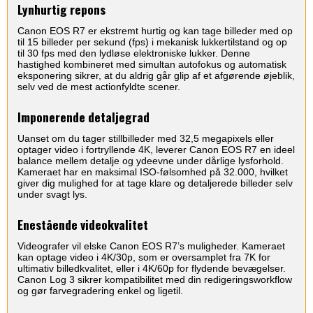
Lynhurtig repons
Canon EOS R7 er ekstremt hurtig og kan tage billeder med op
til 15 billeder per sekund (fps) i mekanisk lukkertilstand og op
til 30 fps med den lydløse elektroniske lukker. Denne
hastighed kombineret med simultan autofokus og automatisk
eksponering sikrer, at du aldrig går glip af et afgørende øjeblik,
selv ved de mest actionfyldte scener.
Imponerende detaljegrad
Uanset om du tager stillbilleder med 32,5 megapixels eller
optager video i fortryllende 4K, leverer Canon EOS R7 en ideel
balance mellem detalje og ydeevne under dårlige lysforhold.
Kameraet har en maksimal ISO-følsomhed på 32.000, hvilket
giver dig mulighed for at tage klare og detaljerede billeder selv
under svagt lys.
Enestående videokvalitet
Videografer vil elske Canon EOS R7’s muligheder. Kameraet
kan optage video i 4K/30p, som er oversamplet fra 7K for
ultimativ billedkvalitet, eller i 4K/60p for flydende bevægelser.
Canon Log 3 sikrer kompatibilitet med din redigeringsworkflow
og gør farvegradering enkel og ligetil.