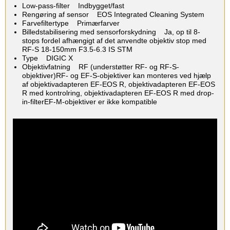
Low-pass-filter Indbygget/fast
Rengøring af sensor EOS Integrated Cleaning System
Farvefiltertype Primærfarver
Billedstabilisering med sensorforskydning Ja, op til 8-
stops fordel afhængigt af det anvendte objektiv stop med
RF-S 18-150mm F3.5-6.3 IS STM
Type DIGIC X
Objektivfatning RF (understøtter RF- og RF-S-
objektiver)RF- og EF-S-objektiver kan monteres ved hjælp
af objektivadapteren EF-EOS R, objektivadapteren EF-EOS
R med kontrolring, objektivadapteren EF-EOS R med drop-
in-filterEF-M-objektiver er ikke kompatible