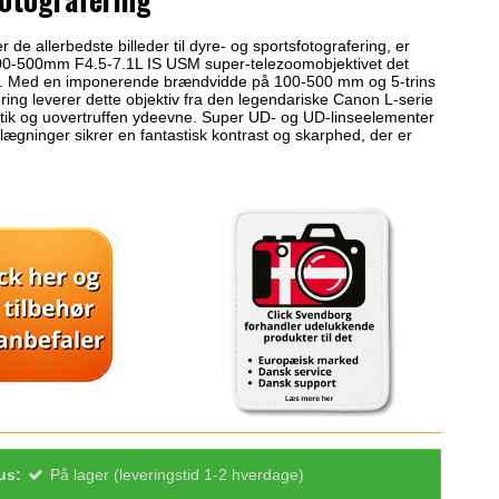
 de allerbedste billeder til dyre- og sportsfotografering, er
0-500mm F4.5-7.1L IS USM super-telezoomobjektivet det
g. Med en imponerende brændvidde på 100-500 mm og 5-trins
sering leverer dette objektiv fra den legendariske Canon L-serie
tik og uovertruffen ydeevne. Super UD- og UD-linseelementer
ægninger sikrer en fantastisk kontrast og skarphed, der er
us:
På lager (leveringstid 1-2 hverdage)