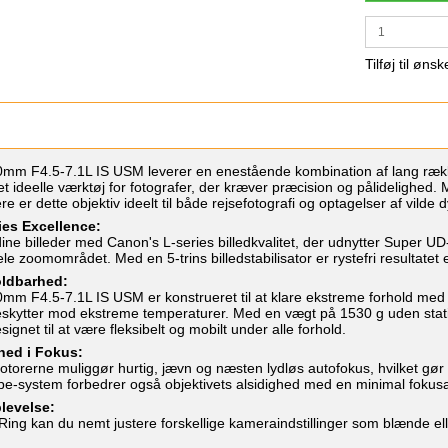
Tilføj til ønsk
m F4.5-7.1L IS USM leverer en enestående kombination af lang række
l det ideelle værktøj for fotografer, der kræver præcision og pålideligh
e er dette objektiv ideelt til både rejsefotografi og optagelser af vilde d
ies Excellence:
dine billeder med Canon's L-series billedkvalitet, der udnytter Super UD
le zoomområdet. Med en 5-trins billedstabilisator er rystefri resultatet
ldbarhed:
m F4.5-7.1L IS USM er konstrueret til at klare ekstreme forhold med 
eskytter mod ekstreme temperaturer. Med en vægt på 1530 g uden sta
signet til at være fleksibelt og mobilt under alle forhold.
hed i Fokus:
rerne muliggør hurtig, jævn og næsten lydløs autofokus, hvilket gør det 
pe-system forbedrer også objektivets alsidighed med en minimal fokus
levelse:
ing kan du nemt justere forskellige kameraindstillinger som blænde ell