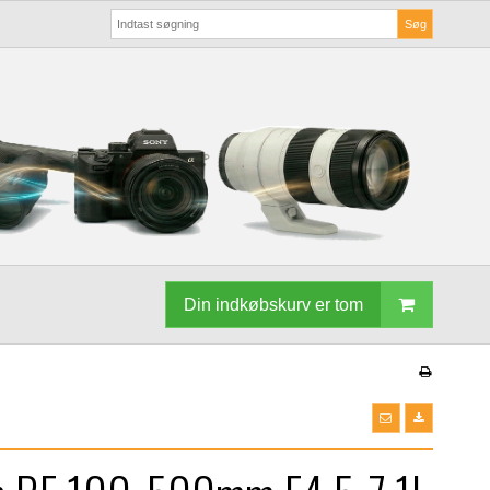
Søg
Din indkøbskurv er tom