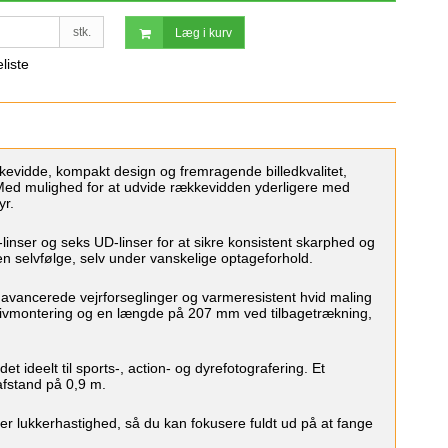
stk.
Læg i kurv
eliste
vidde, kompakt design og fremragende billedkvalitet,
ed. Med mulighed for at udvide rækkevidden yderligere med
yr.
-linser og seks UD-linser for at sikre konsistent skarphed og
 en selvfølge, selv under vanskelige optageforhold.
avancerede vejrforseglinger og varmeresistent hvid maling
tivmontering og en længde på 207 mm ved tilbagetrækning,
ideelt til sports-, action- og dyrefotografering. Et
afstand på 0,9 m.
er lukkerhastighed, så du kan fokusere fuldt ud på at fange