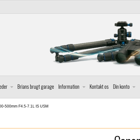
leder
Brians brugt garage
Information
Kontakt os
Din konto
00-500mm F4.5-7.1L IS USM