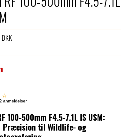
n RF 100-500mm F4.5-7.1L
SM
0 DKK
2
anmeldelser
RF 100-500mm F4.5-7.1L IS USM:
 Præcision til Wildlife- og
otografering