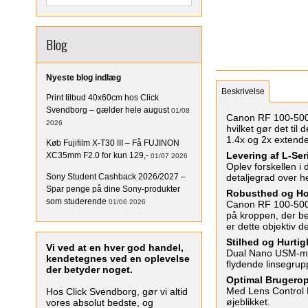
Blog
Nyeste blog indlæg
Beskrivelse
Print tilbud 40x60cm hos Click
Svendborg – gælder hele august
01/08
Canon RF 100-500m
2026
hvilket gør det ti
1.4x og 2x extender
Køb Fujifilm X-T30 III – Få FUJINON
Levering af L-Ser
XC35mm F2.0 for kun 129,-
01/07 2026
Oplev forskellen i 
Sony Student Cashback 2026/2027 –
detaljegrad over he
Spar penge på dine Sony-produkter
Robusthed og Ho
som studerende
01/06 2026
Canon RF 100-500m
på kroppen, der b
er dette objektiv de
Stilhed og Hurtig
Vi ved at en hver god handel,
Dual Nano USM-moto
kendetegnes ved en oplevelse
flydende linsegrup
der betyder noget.
Optimal Brugerop
Med Lens Control R
Hos Click Svendborg, gør vi altid
øjeblikket.
vores absolut bedste, og