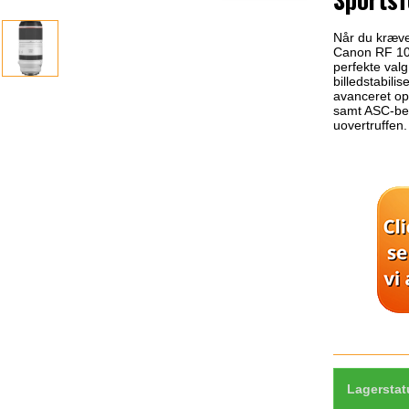
Når du kræver
Canon RF 10
perfekte val
billedstabili
avanceret op
samt ASC-bel
uovertruffen.
Lagerstat