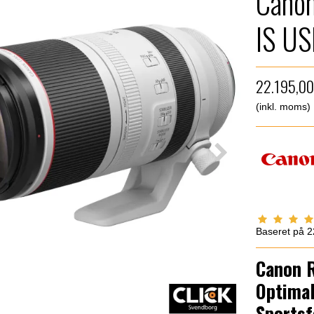
Cano
IS U
22.195,0
(inkl. moms)
Baseret på
2
Canon 
Optimal
Sportsf