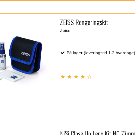
ZEISS Rengøringskit
Zeiss
På lager (leveringstid 1-2 hverdage
NiSi Close Up Lens Kit NC 77m